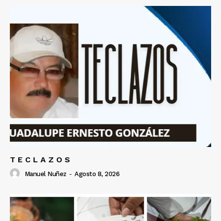
T E C L A Z O S
Manuel Nuñez
-
Agosto 8, 2026