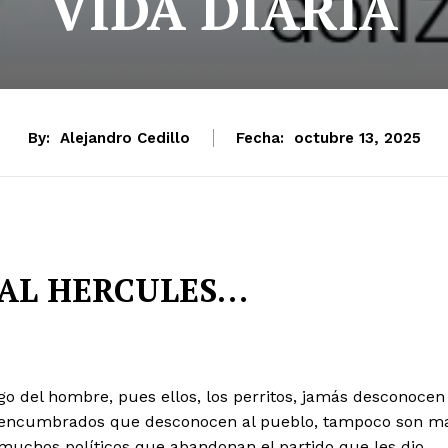
VIDA DIARIA
By:
Alejandro Cedillo
Fecha:
octubre 13, 2025
 AL HERCULES…
igo del hombre, pues ellos, los perritos, jamás desconocen
 encumbrados que desconocen al pueblo, tampoco son m
 muchos políticos que abandonan el partido que les dio