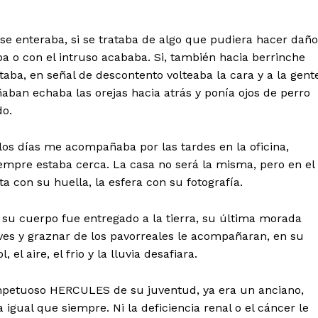
e enteraba, si se trataba de algo que pudiera hacer daño
ba o con el intruso acababa. Si, también hacia berrinche
aba, en señal de descontento volteaba la cara y a la gent
aban echaba las orejas hacia atrás y ponía ojos de perro
do.
 los días me acompañaba por las tardes en la oficina,
pre estaba cerca. La casa no será la misma, pero en el
a con su huella, la esfera con su fotografía.
u cuerpo fue entregado a la tierra, su última morada
 aves y graznar de los pavorreales le acompañaran, en su
 el aire, el frio y la lluvia desafiara.
impetuoso HERCULES de su juventud, ya era un anciano,
igual que siempre. Ni la deficiencia renal o el cáncer le