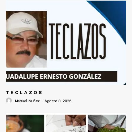
T E C L A Z O S
Manuel Nuñez
-
Agosto 8, 2026