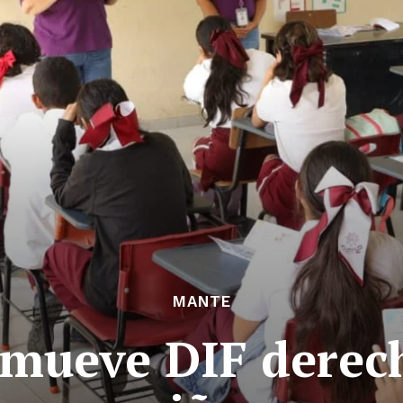
MANTE
omueve DIF derec