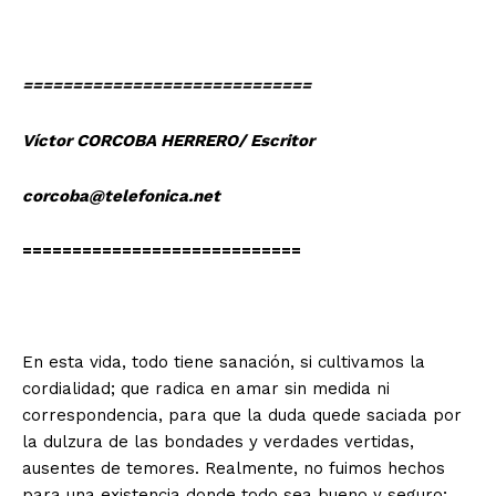
=============================
Víctor CORCOBA HERRERO/ Escritor
corcoba@telefonica.net
============================
En esta vida, todo tiene sanación, si cultivamos la
cordialidad; que radica en amar sin medida ni
correspondencia, para que la duda quede saciada por
la dulzura de las bondades y verdades vertidas,
ausentes de temores. Realmente, no fuimos hechos
para una existencia donde todo sea bueno y seguro;