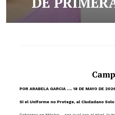
DE PRIMERA
Camp
POR ARABELA GARCIA …. 18 DE MAYO DE 202
Si el Uniforme no Protege, al Ciudadano Sol
Gobernar en México —sea cual sea el nivel, la t