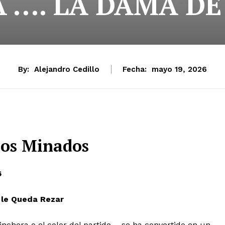
 …. LA DAMA DE
By:
Alejandro Cedillo
Fecha:
mayo 19, 2026
os Minados
6
o le Queda Rezar
rinchera o el color del partido— se ha convertido en un