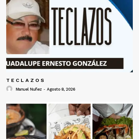
T E C L A Z O S
Manuel Nuñez
-
Agosto 8, 2026