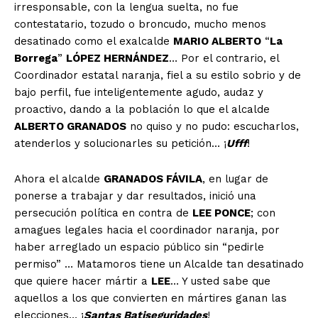
irresponsable, con la lengua suelta, no fue
contestatario, tozudo o broncudo, mucho menos
desatinado como el exalcalde
MARIO ALBERTO
“
La
Borrega
”
LÓPEZ HERNÁNDEZ
… Por el contrario, el
Coordinador estatal naranja, fiel a su estilo sobrio y de
bajo perfil, fue inteligentemente agudo, audaz y
proactivo, dando a la población lo que el alcalde
ALBERTO GRANADOS
no quiso y no pudo: escucharlos,
atenderlos y solucionarles su petición… ¡
Ufff
!
Ahora el alcalde
GRANADOS FÁVILA
, en lugar de
ponerse a trabajar y dar resultados, inició una
persecución política en contra de
LEE PONCE
; con
amagues legales hacia el coordinador naranja, por
haber arreglado un espacio público sin “pedirle
permiso” … Matamoros tiene un Alcalde tan desatinado
que quiere hacer mártir a
LEE
… Y usted sabe que
aquellos a los que convierten en mártires ganan las
elecciones… ¡
Santas Batiseguridades
!