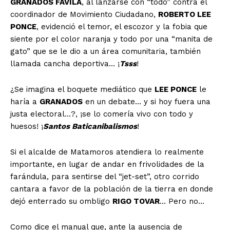
GRANADOS FÁVILA
, al lanzarse con “todo” contra el
coordinador de Movimiento Ciudadano,
ROBERTO LEE
PONCE
, evidenció el temor, el escozor y la fobia que
siente por el color naranja y todo por una “manita de
gato” que se le dio a un área comunitaria, también
llamada cancha deportiva… ¡
Tsss
!
¿Se imagina el boquete mediático que
LEE PONCE
le
haría a
GRANADOS
en un debate… y si hoy fuera una
justa electoral…?, ¡se lo comería vivo con todo y
huesos! ¡
Santos Baticanibalismos
!
Si el alcalde de Matamoros atendiera lo realmente
importante, en lugar de andar en frivolidades de la
farándula, para sentirse del “jet-set”, otro corrido
cantara a favor de la población de la tierra en donde
dejó enterrado su ombligo
RIGO TOVAR
… Pero no…
Como dice el manual que, ante la ausencia de