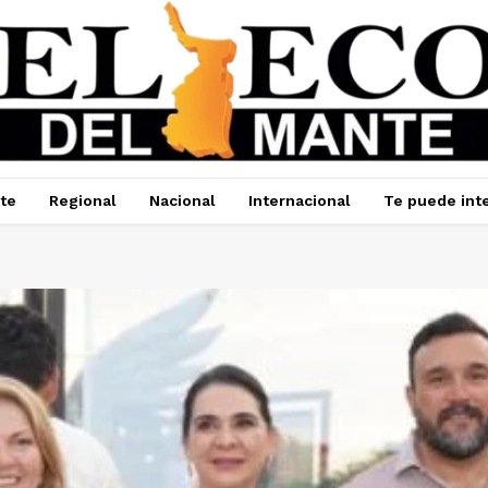
te
Regional
Nacional
Internacional
Te puede int