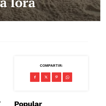
a lora
COMPARTIR:
o
Popular