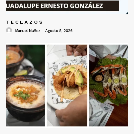
T E C L A Z O S
Manuel Nuñez
-
Agosto 8, 2026