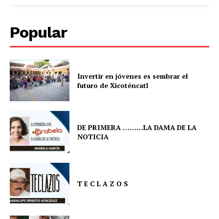
Popular
Invertir en jóvenes es sembrar el
futuro de Xicoténcatl
DE PRIMERA ………LA DAMA DE LA
NOTICIA
T E C L A Z O S