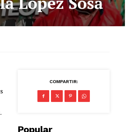
ela López Sosa
COMPARTIR:
es
.
Popular