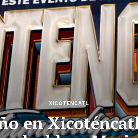
XICOTENCATL
ño en Xicoténcatl