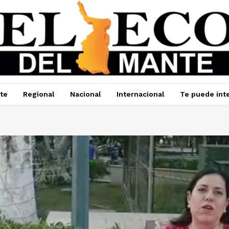
te
Regional
Nacional
Internacional
Te puede int