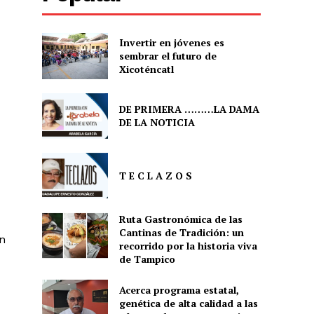
Invertir en jóvenes es
sembrar el futuro de
Xicoténcatl
DE PRIMERA ………LA DAMA
DE LA NOTICIA
T E C L A Z O S
Ruta Gastronómica de las
Cantinas de Tradición: un
n
recorrido por la historia viva
de Tampico
Acerca programa estatal,
genética de alta calidad a las