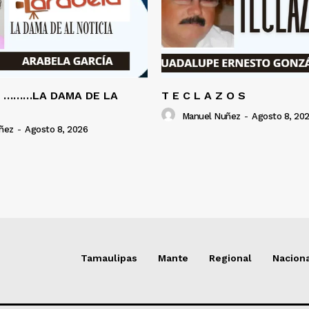
A ………LA DAMA DE LA
T E C L A Z O S
Manuel Nuñez
-
Agosto 8, 20
ñez
-
Agosto 8, 2026
Tamaulipas
Mante
Regional
Nacion