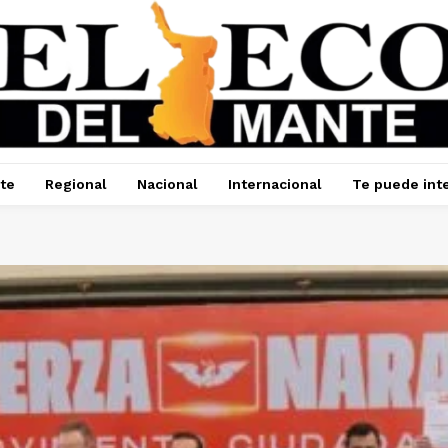
te
Regional
Nacional
Internacional
Te puede int