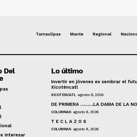
Tamaulipas
Mante
Regional
Nacion
o Del
Lo último
e
Invertir en jóvenes es sembrar el fut
Xicoténcatl
pas
XICOTENCATL
agosto 8, 2026
DE PRIMERA ………LA DAMA DE LA NO
l
COLUMNAS
agosto 8, 2026
l
T E C L A Z O S
ional
COLUMNAS
agosto 8, 2026
e interesar