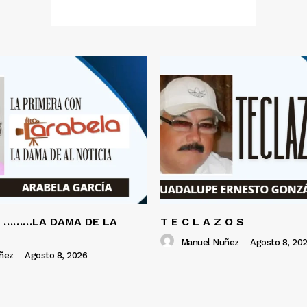
A ………LA DAMA DE LA
T E C L A Z O S
Manuel Nuñez
-
Agosto 8, 20
ñez
-
Agosto 8, 2026