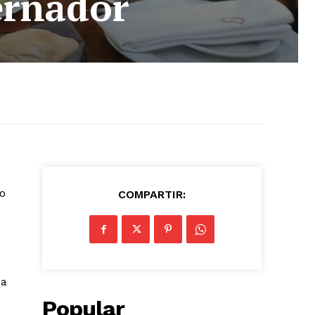
ernador
ío
COMPARTIR:
sa
Popular