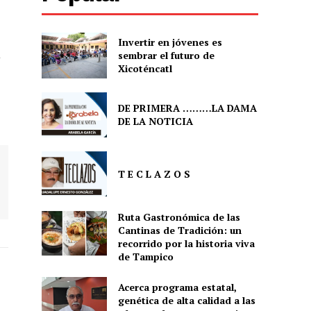
Invertir en jóvenes es
a
sembrar el futuro de
Xicoténcatl
DE PRIMERA ………LA DAMA
DE LA NOTICIA
T E C L A Z O S
Ruta Gastronómica de las
Cantinas de Tradición: un
recorrido por la historia viva
de Tampico
Acerca programa estatal,
genética de alta calidad a las