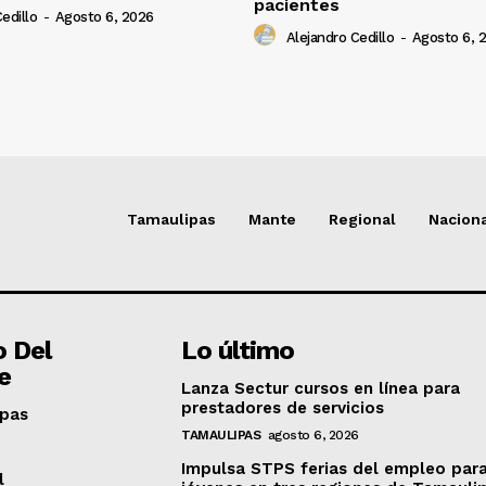
pacientes
edillo
-
Agosto 6, 2026
Alejandro Cedillo
-
Agosto 6, 
Tamaulipas
Mante
Regional
Nacion
o Del
Lo último
e
Lanza Sectur cursos en línea para
prestadores de servicios
pas
TAMAULIPAS
agosto 6, 2026
Impulsa STPS ferias del empleo par
l