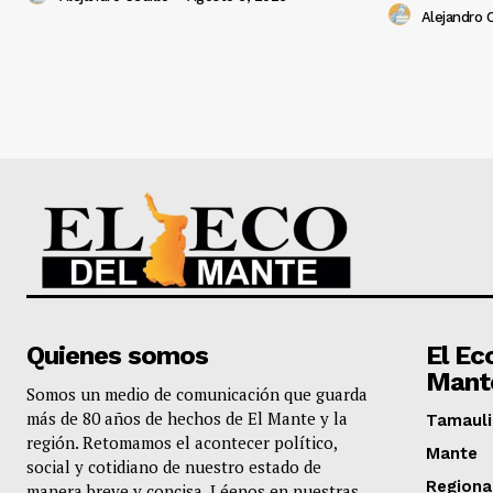
Alejandro C
Quienes somos
El Ec
Mant
Somos un medio de comunicación que guarda
más de 80 años de hechos de El Mante y la
Tamauli
región. Retomamos el acontecer político,
Mante
social y cotidiano de nuestro estado de
Regiona
manera breve y concisa. Léenos en nuestras