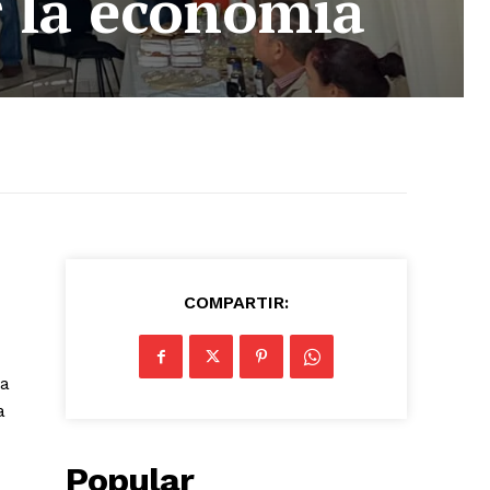
 la economía
COMPARTIR:
 a
a
Popular