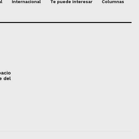
al
Internacional
Te puede interesar
Columnas
pacio
e del