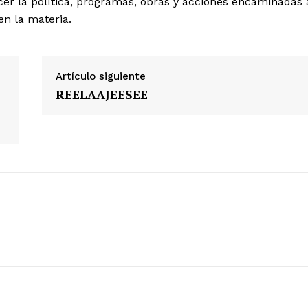
ecer la política, programas, obras y acciones encaminadas 
n la materia.
Artículo siguiente
REELAAJEESEE