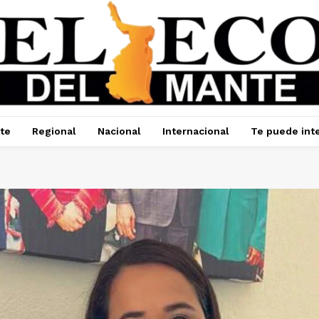
te
Regional
Nacional
Internacional
Te puede int