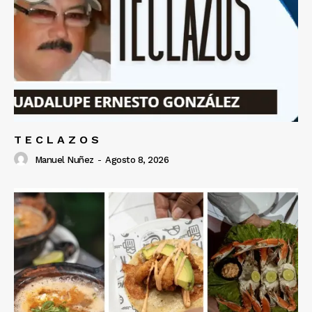
T E C L A Z O S
Manuel Nuñez
-
Agosto 8, 2026