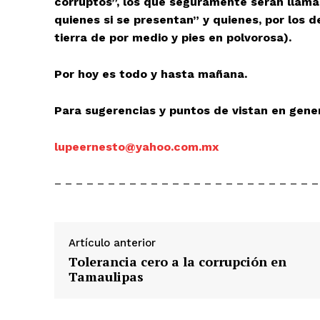
corruptos”, los que seguramente serán llama
quienes si se presentan” y quienes, por los d
tierra de por medio y pies en polvorosa).
Por hoy es todo y hasta mañana.
Para sugerencias y puntos de vistan en gener
lupeernesto@yahoo.com.mx
– – – – – – – – – – – – – – – – – – – – – – – – –
Artículo anterior
Tolerancia cero a la corrupción en
Tamaulipas