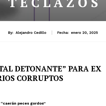
T E C L A Z O S
By:
Alejandro Cedillo
Fecha:
enero 20, 2025
TAL DETONANTE” PARA EX
RIOS CORRUPTOS
y “caerán peces gordos”