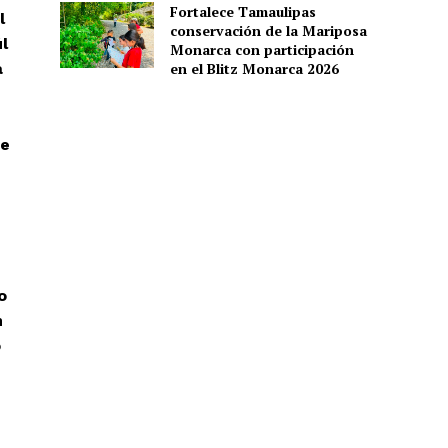
Fortalece Tamaulipas
l
conservación de la Mariposa
l
Monarca con participación
a
en el Blitz Monarca 2026
de
o
n
o