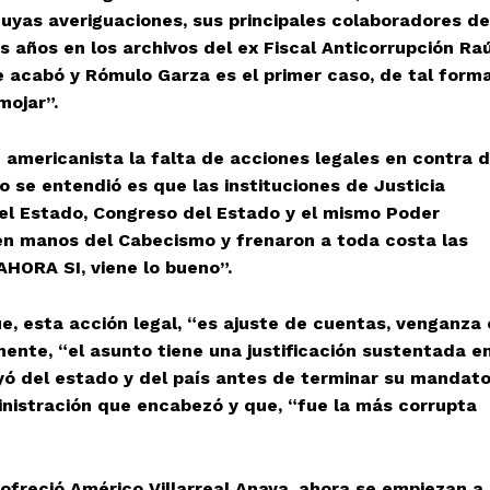
cuyas averiguaciones, sus principales colaboradores de
años en los archivos del ex Fiscal Anticorrupción Raú
 acabó y Rómulo Garza es el primer caso, de tal form
mojar”.
americanista la falta de acciones legales en contra 
o se entendió es que las instituciones de Justicia
 del Estado, Congreso del Estado y el mismo Poder
en manos del Cabecismo y frenaron a toda costa las
 AHORA SI, viene lo bueno”.
, esta acción legal, “es ajuste de cuentas, venganza 
mente, “el asunto tiene una justificación sustentada e
uyó del estado y del país antes de terminar su mandat
nistración que encabezó y que, “fue la más corrupta
ofreció Américo Villarreal Anaya, ahora se empiezan a