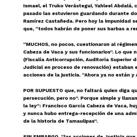
Ismael, el Truko Verástegui, Yahleel Abdalá, 
pasado las estuvieron guardando durante dos 
Ramírez Castañeda. Pero hoy la impunidad se
que, “todos habrán de poner sus barbas a re
“MUCHOS, no pocos, cuestionaron al régimen 
Cabeza de Vaca y sus funcionarios”. Lo que n
(Fiscalía Anticorrupción, Auditoría Superior
Judicial en proceso de renovación) estaban 
acciones de la justicia. “Ahora ya no están y
POR SUPUESTO que, no faltará quien diga que
persecución, pero no”. Porque simple y llana
la ley”: Francisco García Cabeza de Vaca, h
y nunca hubo entrega-recepción de una admi
de la historia de Tamaulipas”.
SIN EMBARGO, “las acciones de Justicia que 