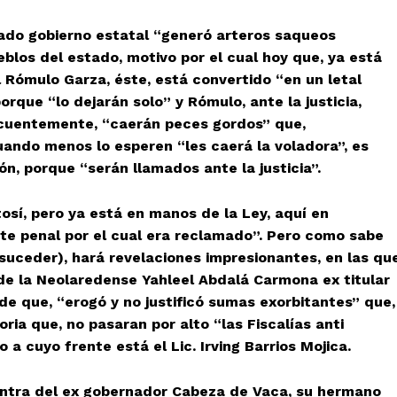
ado gobierno estatal “generó arteros saqueos
eblos del estado, motivo por el cual hoy que, ya está
l Rómulo Garza, éste, está convertido “en un letal
rque “lo dejarán solo” y Rómulo, ante la justicia,
ecuentemente, “caerán peces gordos” que,
uando menos lo esperen “les caerá la voladora”, es
n, porque “serán llamados ante la justicia”.
sí, pero ya está en manos de la Ley, aquí en
te penal por el cual era reclamado”. Pero como sabe
 suceder), hará revelaciones impresionantes, en las que
e de la Neolaredense Yahleel Abdalá Carmona ex titular
l de que, “erogó y no justificó sumas exorbitantes” que,
ia que, no pasaran por alto “las Fiscalías anti
 a cuyo frente está el Lic. Irving Barrios Mojica.
ntra del ex gobernador Cabeza de Vaca, su hermano