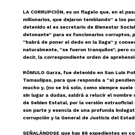
LA CORRUPCIÓN, es un flagelo que, en el pas
millonarios, que dejaron temblando” a los pu
detenido el ex secretario de Bienestar Socia
detonante” para ex funcionarios corruptos, po
“habrá de poner el dedo en la llaga” y cons
naturalmente, “se fueron tranquilos”, pero c
decir, la correspondiente orden de aprehensió
RÓMULO Garza, fue detenido en San Luis Poto
Tamaulipas, para que responda a “al pendien
mucho y, (no se irá solo, como siempre suele
sin lugar a dudas, saldrá a relucir el nombr
de Sebien Estatal, por la versión extraoficia
son parte y esencia de una profunda indagator
corrupción y la General de Justicia del Estado
SEÑALÁNDOSE que hay ⁠86 expedientes en co