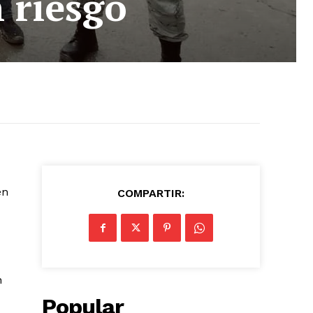
 riesgo
en
COMPARTIR:
n
Popular