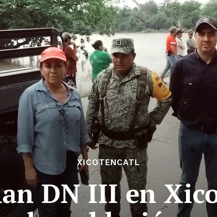
XICOTENCATL
lan DN III en Xic