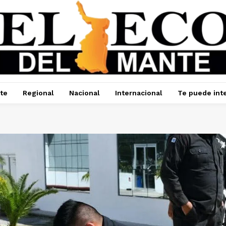
te
Regional
Nacional
Internacional
Te puede int