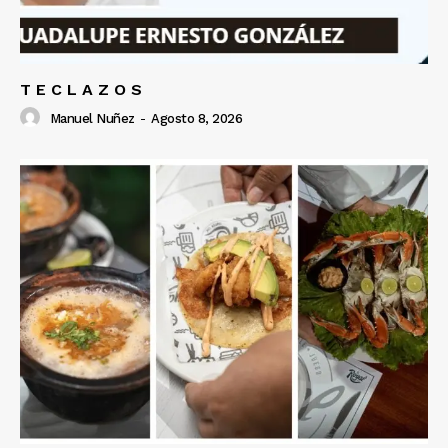
T E C L A Z O S
Manuel Nuñez
-
Agosto 8, 2026