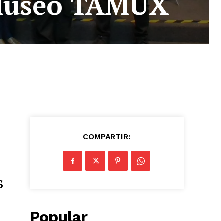
l Museo TAMUX
COMPARTIR:
s
Popular