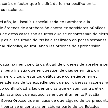
 será un factor que incidirá de forma positiva en la
res naciones.
 año, la Fiscalía Especializada en Combate a la
e órdenes de aprehensión contra ex servidores públicos
ía de estos casos son asuntos que se encontraban de ciert
 y es el resultado del trabajo realizado en pocas semanas,
 y audiencias, acumulando las órdenes de aprehensión,
calía no mencionó la cantidad de órdenes de aprehensió
os, pero insistió que en cuestión de días se emitirá un
número y los presuntos delitos que cometieron en el
que además de los expedientes que por diversas razones n
ndo continuidad a las denuncias que existen contra el ex
da, asuntos que expuso, se encuentran en la Fiscalía
ro Govea Orozco que en caso de que alguno de los presunt
 liberar se encontrara en alguna parte de los Estados