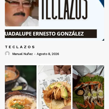
T E C L A Z O S
Manuel Nuñez
-
Agosto 8, 2026