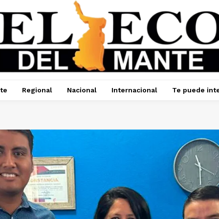
te
Regional
Nacional
Internacional
Te puede int