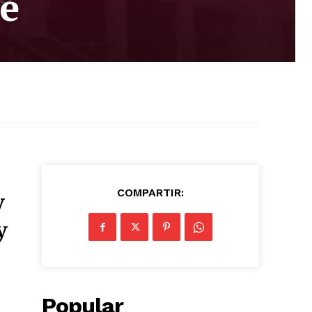
te
COMPARTIR:
y
y
Popular