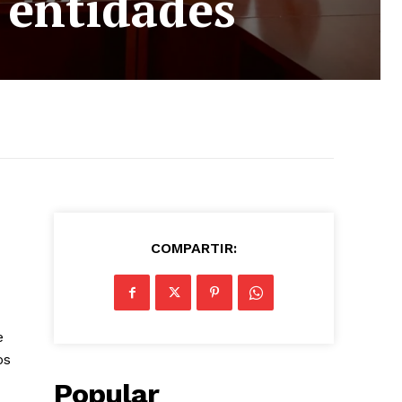
 entidades
COMPARTIR:
e
os
Popular